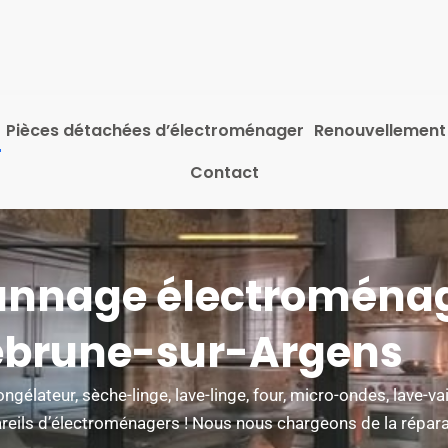
Pièces détachées d’électroménager
Renouvellement
Contact
annage électroménag
brune-sur-Argens
ngélateur, sèche-linge, lave-linge, four, micro-ondes, lave-v
areils d’électroménagers ! Nous nous chargeons de la répara