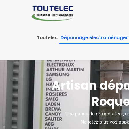
contenu
principal
Toutelec
Dépannage électroménager
Artisan dép
Roque
Une panne de réfrigérateur, co
Ne jetez plus vos app