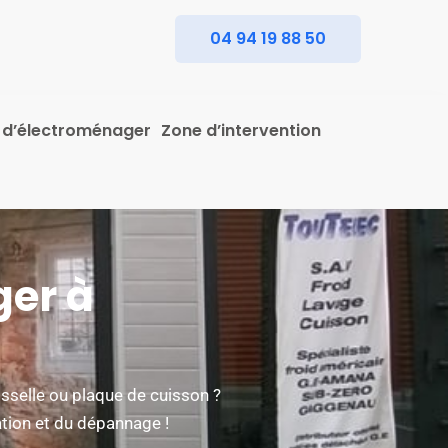
04 94 19 88 50
 d’électroménager
Zone d’intervention
er à
aisselle ou plaque de cuisson ?
tion et du dépannage !